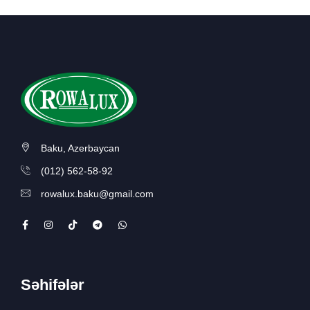
Baku, Azerbaycan
(012) 562-58-92
rowalux.baku@gmail.com
Səhifələr